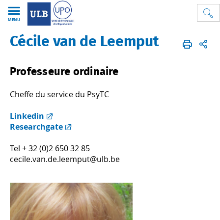
MENU
Cécile van de Leemput
Psycho
UPO
FR
L'Unité
Actualités
Professeure ordinaire
Cheffe du service du PsyTC
Linkedin
Researchgate
Tel + 32 (0)2 650 32 85
cecile.van.de.leemput@ulb.be