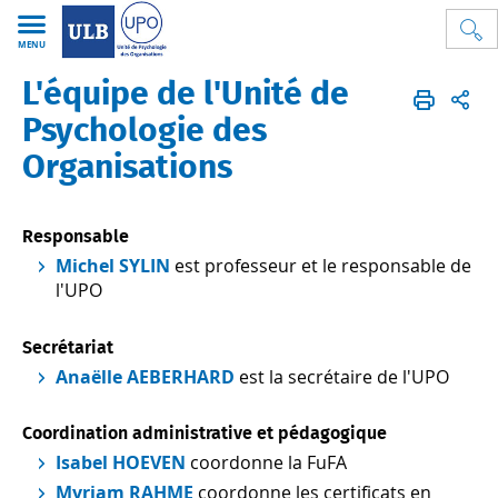
MENU
L'équipe de l'Unité de
Psycho
UPO
FR
L'Unité
L'équipe
Psychologie des
Organisations
Responsable
Michel SYLIN
est professeur et le responsable de
l'UPO
Secrétariat
Anaëlle AEBERHARD
est la secrétaire de l'UPO
Coordination administrative et pédagogique
Isabel HOEVEN
coordonne la FuFA
Myriam RAHME
coordonne les certificats en