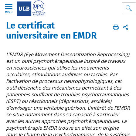
MENU
Le certificat
Psycho
UPO
FR
Formations continues
EMDR
universitaire en EMDR
L’EMDR (Eye Movement Desensitization Reprocessing)
est un outil psychothérapeutique inspiré de travaux
en neurosciences qui utilise les mouvements
occulaires, stimulations auditives ou tactiles. Par
l'activation de processus neurophysiologiques, cet
outil déclenche des mécanismes permettant à des
patient·e·s souffrant de troubles psychotraumatiques
(ESPT) ou réactionnels (dépressions, anxiétés)
d'envisager une véritable guérison. L’intérêt de l’EMDR
se situe notamment dans sa capacité à s’articuler
avec les autres approches psychothérapeutiques. La
psychothérapie EMDR trouve en effet son origine
dans le champ de la psychodynamique, de la systémie