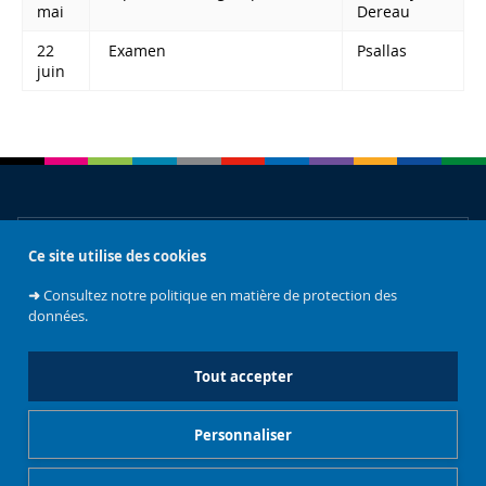
mai
Dereau
22
Examen
Psallas
juin
À propos
Ce site utilise des cookies
➜
Consultez notre politique en matière de protection des
données.
Accès rapides
Tout accepter
Réseaux sociaux
Personnaliser